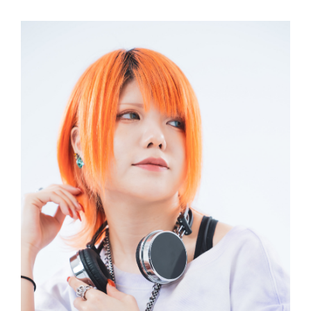
コ
ン
テ
ン
ツ
へ
ス
キ
ッ
プ