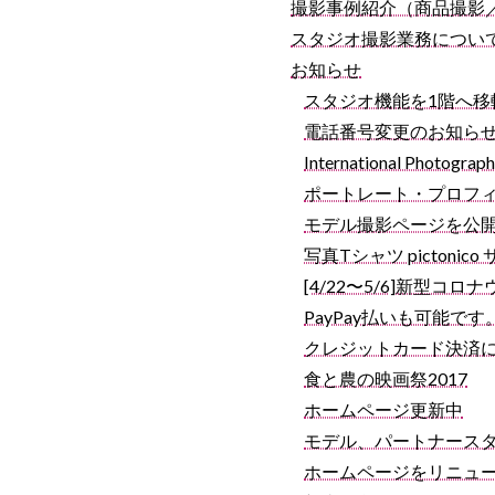
撮影事例紹介（商品撮影
スタジオ撮影業務につい
お知らせ
スタジオ機能を1階へ移
電話番号変更のお知ら
International Photogra
ポートレート・プロフ
モデル撮影ページを公
写真Tシャツ pictoni
[4/22〜5/6]新型
PayPay払いも可能です
クレジットカード決済
食と農の映画祭2017
ホームページ更新中
モデル、パートナース
ホームページをリニュ