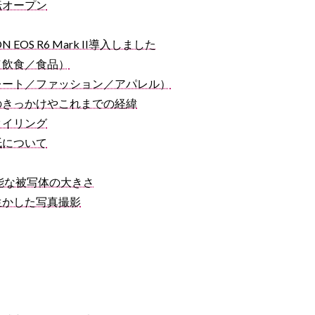
転オープン
EOS R6 Mark II導入しました
／飲食／食品）
レート／ファッション／アパレル）
のきっかけやこれまでの経緯
タイリング
紙について
で撮影可能な被写体の大きさ
生かした写真撮影