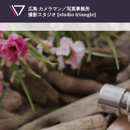
広島 カメラマン／写真事務所
撮影スタジオ [studio triangle]
コ
ン
テ
ン
ツ
へ
ス
キ
ッ
プ