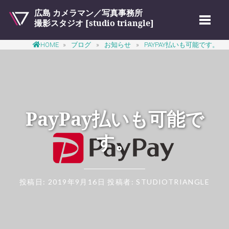
広島 カメラマン／写真事務所
撮影スタジオ [studio triangle]
コ
HOME
»
ブログ
»
お知らせ
»
PAYPAY払いも可能です。
ン
テ
ン
ツ
PayPay払いも可能で
へ
ス
す。
キ
ッ
プ
投稿日:
2019年9月16日
投稿者:
STUDIOTRIANGLE