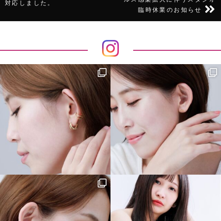
投
対応しました。
臨時休業のお知らせ
稿
ナ
ビ
ゲ
ー
シ
ョ
ン