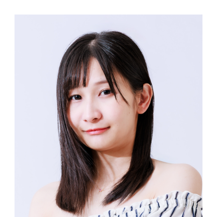
コ
ン
テ
ン
ツ
へ
ス
キ
ッ
プ